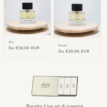
Oss
Prana
Prezzo
Da €50,00 EUR
Prezzo
Da €50,00 EUR
di
di
listino
listino
Riscatta il tuo set di scoperta