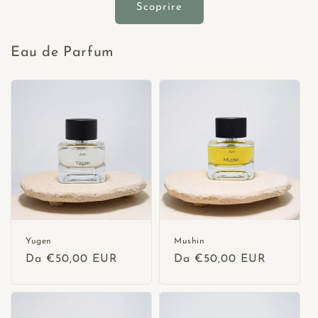
Scoprire
Eau de Parfum
Yugen
Mushin
Prezzo
Da €50,00 EUR
Prezzo
Da €50,00 EUR
di
di
listino
listino